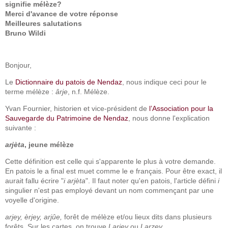
signifie mélèze?
Merci d'avance de votre réponse
Meilleures salutations
Bruno Wildi
Bonjour,
Le
Dictionnaire du patois de Nendaz
, nous indique ceci pour le
terme mélèze :
ârje
, n.f. Mélèze.
Yvan Fournier, historien et vice-président de
l’Association pour la
Sauvegarde du Patrimoine de Nendaz
, nous donne l'explication
suivante :
arjèta
, jeune mélèze
Cette définition est celle qui s'apparente le plus à votre demande.
En patois le a final est muet comme le e français. Pour être exact, il
aurait fallu écrire "
i
arjèta
". Il faut noter qu'en patois, l'article défini
i
singulier n'est pas employé devant un nom commençant par une
voyelle d'origine.
arjey, èrjey, arjûe,
forêt de mélèze et/ou lieux dits dans plusieurs
forêts. Sur les cartes, on trouve
Larjey
ou
Larzey
.