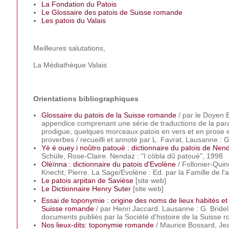
La Fondation du Patois
Le Glossaire des patois de Suisse romande
Les patois du Valais
Meilleures salutations,
La Médiathèque Valais
Orientations bibliographiques
Glossaire du patois de la Suisse romande
/ par le Doyen B
appendice comprenant une série de traductions de la para
prodigue, quelques morceaux patois en vers et en prose e
proverbes / recueilli et annoté par L. Favrat, Lausanne : G
Yè é ouey i noûtro patouè : dictionnaire du patois de Nen
Schüle, Rose-Claire. Nendaz : "I cöbla dû patouè", 1998
Olèïnna : dictionnaire du patois d'Evolène
/ Follonier-Qui
Knecht, Pierre. La Sage/Evolène : Ed. par la Famille de l'
Le patois arpitan de Savièse
[site web]
Le Dictionnaire Henry Suter
[site web]
Essai de toponymie : origine des noms de lieux habités et 
Suisse romande
/ par Henri Jaccard. Lausanne : G. Bride
documents publiés par la Société d'histoire de la Suisse ro
Nos lieux-dits: toponymie romande
/ Maurice Bossard, Je