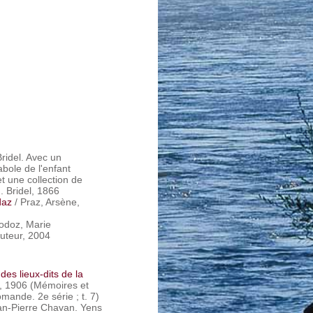
ridel. Avec un
bole de l'enfant
t une collection de
. Bridel, 1866
daz
/ Praz, Arsène,
nodoz, Marie
auteur, 2004
des lieux-dits de la
l, 1906 (Mémoires et
mande. 2e série ; t. 7)
an-Pierre Chavan. Yens