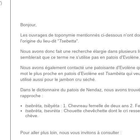
7
Bonjour,
Les ouvrages de toponymie mentionnés ci-dessous n'ont don
l'origine du lieu-dit "
Tsebetta
".
Nous avons donc fait une recherche élargie dans plusieurs liv
semblerait que ce terme ne s'utilise pas en patois d'Evolène
Nous avons également contacté une patoisante d'Evolène qu
mot le plus proche en patois d’Evolène est
Tsambèta
qui veu
utilisé aussi pour le jambon cru séché.
Dans le dictionnaire du patois de Nendaz, nous avons trouvé
rapproche :
tsebrèta, tsibyèta
: 1. Chevreau femelle de deux ans 2. 
tsebrèta, tsevrèta
: Chouette chevêchette dont le cri ress
chève.
Pour aller plus loin, nous vous invitons à consulter :