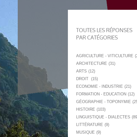
TOUTES LES RÉPONSES
PAR CATÉGORIES
AGRICULTURE - VITICULTURE
ARCHITECTURE
31
ARTS
12
DROIT
15
ECONOMIE - INDUSTRIE
21
FORMATION - EDUCATION
12
GÉOGRAPHIE - TOPONYMIE
2
HISTOIRE
103
LINGUISTIQUE - DIALECTES
8
LITTÉRATURE
9
MUSIQUE
9