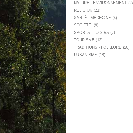
NATURE - ENVIRONNEMENT
2
RELIGION
21
SANTÉ - MÉDECINE
5
SOCIÉTÉ
9
SPORTS - LOISIRS
7
TOURISME
12
TRADITIONS - FOLKLORE
20
URBANISME
18