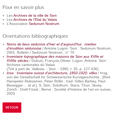
Pour en savoir plus
Les
Archives de la ville de Sion
Les
Archives de l'Etat du Valais
L’Association
Sedunum Nostrum
Orientations bibliographiques
Noms de lieux sédunois d'hier et d'aujourd'hui : miettes
d'érudition sédunoise
/ Antoine Lugon. Sion : Sedunum Nostrum,
2001. Bulletin / Sedunum Nostrum ; n° 70
Inventaire topographique des maisons de Sion aux XVIIe et
XVIIIe siècles
/
Dubuis, François-Olivier, Lugon, Antoine. Sion :
Archives cantonales du Valais
(Tiré à part de: Vallesia. - Sion. - 1980, t. 35, p. 127-436)
Insa : Inventaire suisse d'architecture, 1850-1920: villes
/ hrsg.
von der Gesellschaft für Schweizerische Kunstgeschichte ; [Red.
Hanspeter Rebsamen, Peter Röllin ; trad. Gilles Barbey, Paul
Bissegger ... et al.]. 9, Sion, Solothurn, Stans, Thun, Vevey.
Zürich : Orell Füssli ; Berne : Société d'histoire de l'art en suisse,
2003
RETOUR