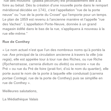
"rue des moutons" (platea pecorum) est probablement liée à la
foire au bétail. Dès la création d'une nouvelle porte dans le rempart
méridional décidée en 1741, c'est l'appellation "rue de la porte
neuve" ou "rue de la porte du Croset" qui l'emporte pour un temps.
Le plan de 1859 est revenu à l'ancienne manière et l'appelle "rue
des Vaches". L'appellation Porte-Neuve, donnée à un grand
magasin édifié dans le bas de la rue, s'appliquera à nouveau à la
rue elle-même."
Rue de Conthey
« Le nom actuel n’est que l’un des nombreux noms qu’à portés la
rue. Axe principal de la circulation ancienne à travers la ville (
via
regia
), elle est appelée tour à tour rue des Riches, ou rue Riche
(
Rychenstrasse, carreria divitum
ou
divitis
) ou encore « rue du
Pré » ou rue du Pré de foire (prati fori, d’où le nom du quartier), elle
porte aussi le nom de la porte à laquelle elle conduisait (
carreira
portae Contegii,
rue de la porte de Conthey) puis se simplifie en
rue de Conthey ».
Meilleures salutations,
La Médiathèque Valais